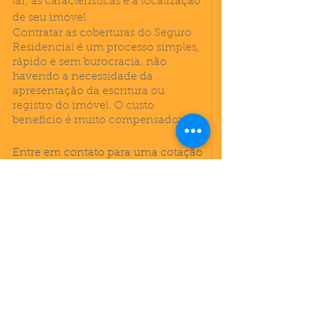
lar, as características e a localização 
de seu imóvel.
Contratar as coberturas do Seguro 
Residencial é um processo simples, 
rápido e sem burocracia, não 
havendo a necessidade da 
apresentação da escritura ou 
registro do imóvel. O custo 
benefício é muito compensador.
Entre em contato para uma
 cotação 
personalizada aqui com a 
Moreira 
Seguros
, onde iremos pesquisar nas 
principais seguradoras do mercado 
que ofereçam as coberturas 
desejadas, na sequencia 
retornaremos com as melhores 
condições encontradas com o 
melhor custo benefício e condições 
de pagamento, lembrando que todo 